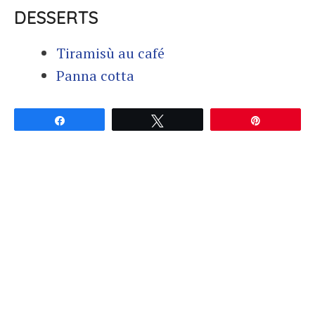
DESSERTS
Tiramisù au café
Panna cotta
Partagez
Tweetez
Épingle