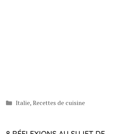
Catégories
Italie
,
Recettes de cuisine
8 RÉFLEXIONS AU SUJET DE