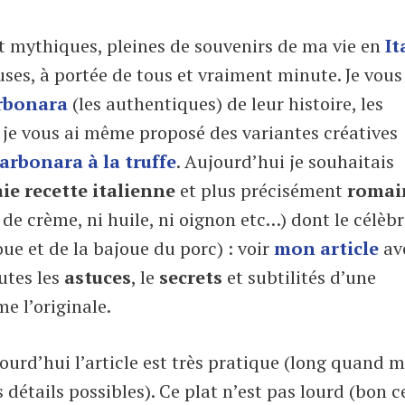
 mythiques, pleines de souvenirs de ma vie en
It
uses, à portée de tous et vraiment minute. Je vous
arbonara
(les authentiques) de leur histoire, les
 je vous ai même proposé des variantes créatives
arbonara à la truffe
. Aujourd’hui je souhaitais
aie recette italienne
et plus précisément
romai
 de crème, ni huile, ni oignon etc…) dont le célèb
oue et de la bajoue du porc) : voir
mon article
ave
utes les
astuces
, le
secrets
et subtilités d’une
e l’originale.
jourd’hui l’article est très pratique (long quand
 détails possibles). Ce plat n’est pas lourd (bon c