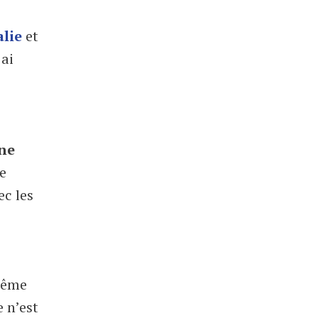
alie
et
 ai
ne
re
c les
 même
e n’est