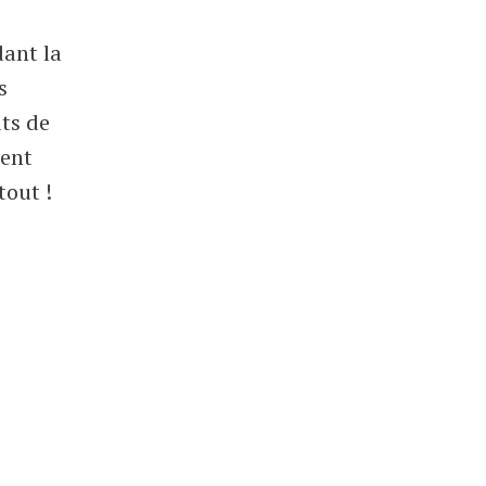
dant la
s
ts de
ment
tout !