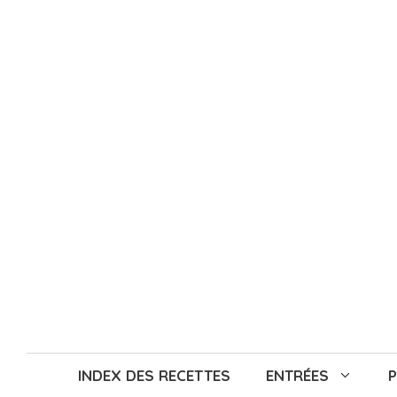
Aller
au
contenu
INDEX DES RECETTES
ENTRÉES
P