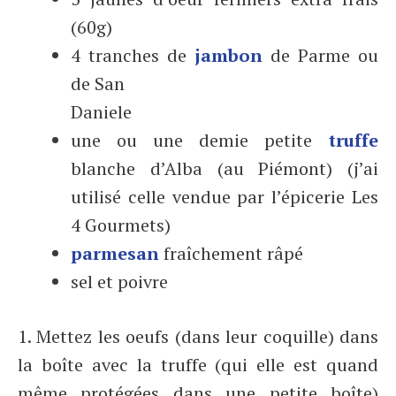
(60g)
4 tranches de
jambon
de Parme ou
de San
Daniele
une ou une demie petite
truffe
blanche d’Alba (au Piémont) (j’ai
utilisé celle vendue par l’épicerie Les
4 Gourmets)
parmesan
fraîchement râpé
sel et poivre
1. Mettez les oeufs (dans leur coquille) dans
la boîte avec la truffe (qui elle est quand
même protégées dans une petite boîte)