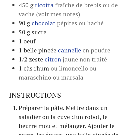
450
g
ricotta
fraîche de brebis ou de
vache (voir mes notes)
90
g
chocolat
pépites ou haché
50
g
sucre
1
oeuf
1
belle pincée
cannelle
en poudre
1/2
zeste
citron
jaune non traité
1
càs
rhum
ou limoncello ou
maraschino ou marsala
INSTRUCTIONS
Préparer la pâte. Mettre dans un
saladier ou la cuve d'un robot, le
beurre mou et mélanger. Ajouter le
sucre, les épices, une belle pincée de