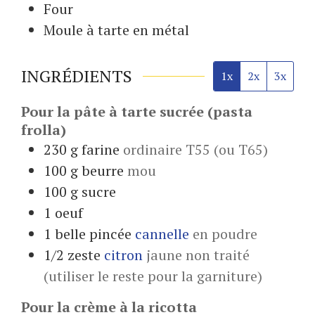
Four
Moule à tarte en métal
INGRÉDIENTS
1x
2x
3x
Pour la pâte à tarte sucrée (pasta
frolla)
230
g
farine
ordinaire T55 (ou T65)
100
g
beurre
mou
100
g
sucre
1
oeuf
1
belle pincée
cannelle
en poudre
1/2
zeste
citron
jaune non traité
(utiliser le reste pour la garniture)
Pour la crème à la ricotta