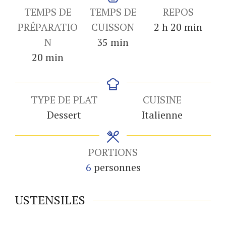
TEMPS DE
TEMPS DE
REPOS
heures
minutes
PRÉPARATIO
CUISSON
2
h
20
min
minutes
N
35
min
minutes
20
min
TYPE DE PLAT
CUISINE
Dessert
Italienne
PORTIONS
6
personnes
USTENSILES