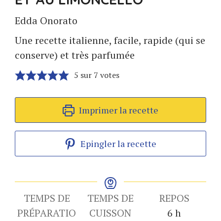
Edda Onorato
Une recette italienne, facile, rapide (qui se
conserve) et très parfumée
5
sur
7
votes
Imprimer la recette
Epingler la recette
TEMPS DE
TEMPS DE
REPOS
heures
PRÉPARATIO
CUISSON
6
h