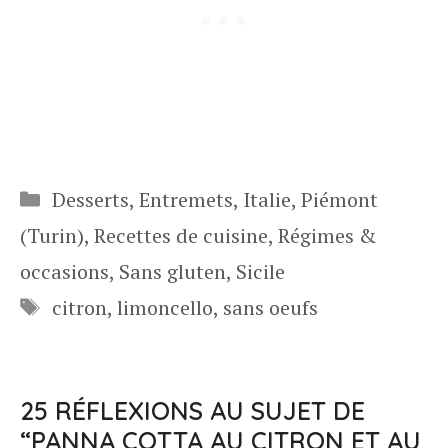
Catégories
Desserts
,
Entremets
,
Italie
,
Piémont
(Turin)
,
Recettes de cuisine
,
Régimes &
occasions
,
Sans gluten
,
Sicile
Étiquettes
citron
,
limoncello
,
sans oeufs
25 RÉFLEXIONS AU SUJET DE
“PANNA COTTA AU CITRON ET AU