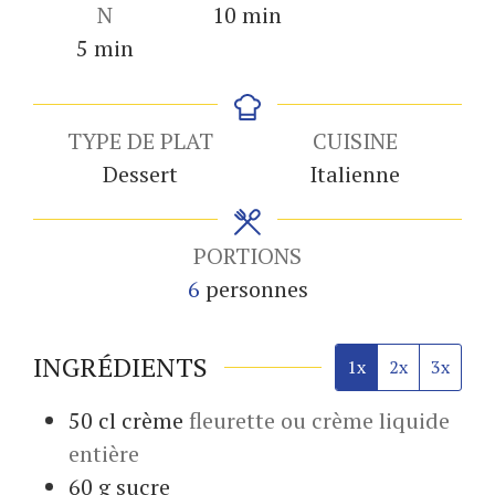
minutes
N
10
min
minutes
5
min
TYPE DE PLAT
CUISINE
Dessert
Italienne
PORTIONS
6
personnes
INGRÉDIENTS
1x
2x
3x
50
cl
crème
fleurette ou crème liquide
entière
60
g
sucre