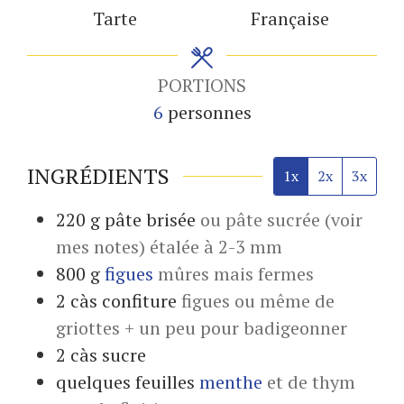
Tarte
Française
PORTIONS
6
personnes
INGRÉDIENTS
1x
2x
3x
220
g
pâte brisée
ou pâte sucrée (voir
mes notes) étalée à 2-3 mm
800
g
figues
mûres mais fermes
2
càs
confiture
figues ou même de
griottes + un peu pour badigeonner
2
càs
sucre
quelques
feuilles
menthe
et de thym