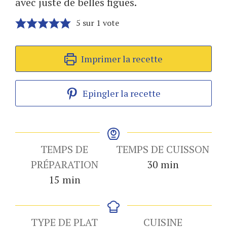
avec juste de belles figues.
5
sur 1 vote
Imprimer la recette
Epingler la recette
TEMPS DE
TEMPS DE CUISSON
minutes
PRÉPARATION
30
min
minutes
15
min
TYPE DE PLAT
CUISINE