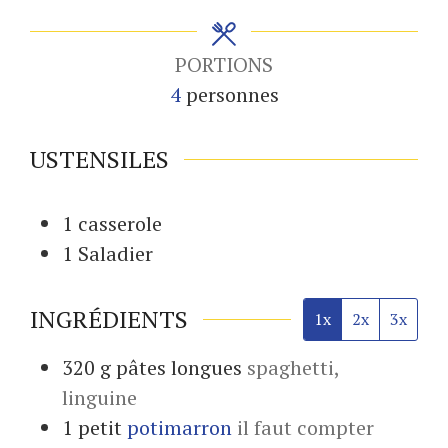
PORTIONS
4
personnes
USTENSILES
1 casserole
1 Saladier
INGRÉDIENTS
1x
2x
3x
320
g
pâtes longues
spaghetti,
linguine
1
petit
potimarron
il faut compter