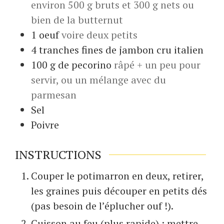
environ 500 g bruts et 300 g nets ou
bien de la butternut
1
oeuf
voire deux petits
4
tranches fines de
jambon cru italien
100
g
de pecorino
râpé + un peu pour
servir, ou un mélange avec du
parmesan
Sel
Poivre
INSTRUCTIONS
Couper le potimarron en deux, retirer,
les graines puis découper en petits dés
(pas besoin de l’éplucher ouf !).
Cuisson au feu (plus rapide) : mettre