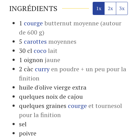
INGRÉDIENTS
1x
2x
3x
1
courge
butternut moyenne (autour
de 600 g)
5
carottes
moyennes
30
cl
coco
lait
1
oignon
jaune
2
càc
curry
en poudre + un peu pour la
finition
huile d'olive vierge extra
quelques
noix de cajou
quelques
graines
courge
et tournesol
pour la finition
sel
poivre