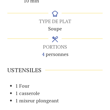
minutes
10
min
TYPE DE PLAT
Soupe
PORTIONS
4
personnes
USTENSILES
1 Four
1 casserole
1 mixeur
plongeant