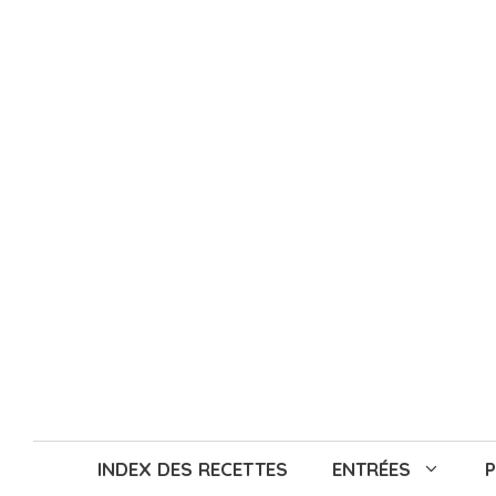
Aller
au
contenu
INDEX DES RECETTES
ENTRÉES
P