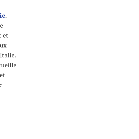
ie
.
re
t et
eux
talie.
ueille
et
c