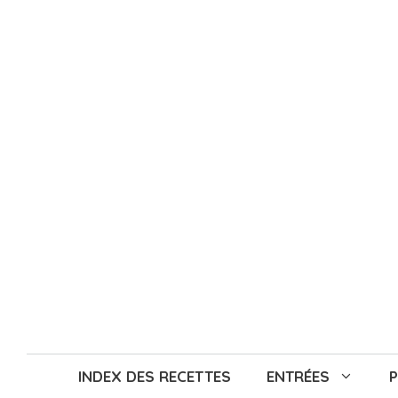
Aller
au
contenu
INDEX DES RECETTES
ENTRÉES
P