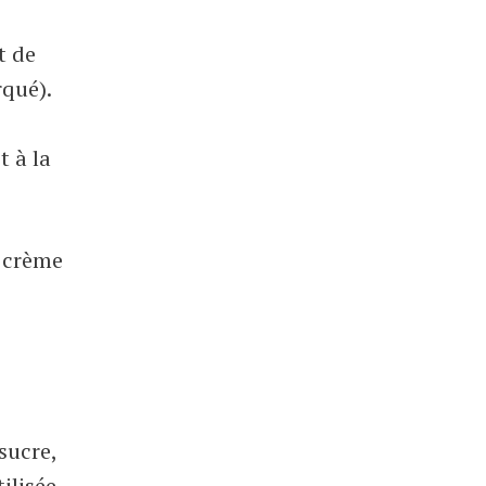
t de
rqué).
t à la
e crème
sucre,
ilisée