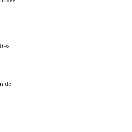
ttes
en de