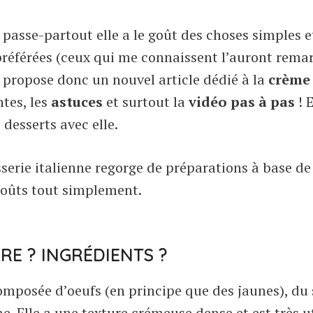
passe-partout elle a le goût des choses simples e
préférées (ceux qui me connaissent l’auront rema
us propose donc un nouvel article dédié à la
crème
ntes, les
astuces
et surtout la
vidéo pas à pas
! E
 desserts avec elle.
isserie italienne regorge de préparations à base d
 goûts tout simplement.
RE ? INGRÉDIENTS ?
composée d’oeufs (en principe que des jaunes), du 
e. Elle a une texture crémeuse dense et est très ut