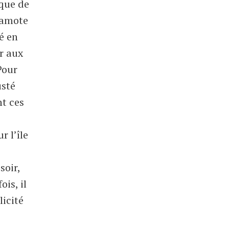
ique de
gamote
té en
ûr aux
Pour
usté
nt ces
r l’île
soir,
is, il
licité