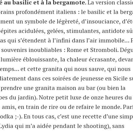
 au basilic et à la bergamote
. La version class
ains profondément italiens : le basilic et la ber
vraiment un symbole de légèreté, d’insouciance, d’é
 pépites acidulées, gelées, stimulantes, antidote s
as qui s’étendent à l’infini dans l’air immobile… 
et souvenirs inoubliables : Rome et Stromboli. Dég
 lumière éblouissante, la chaleur écrasante, deva
temps… et cette granita qui nous sauve, qui nous
atement dans ces soirées de jeunesse en Sicile su
s prendre une granita maison au bar (ou bien la
s du jardin). Notre petit luxe de onze heures du 
mis, en train de rire ou de refaire le monde. Parfo
odka ;-). En tous cas, c’est une recette d’une simp
Lydia qui m’a aidée pendant le shooting), sans