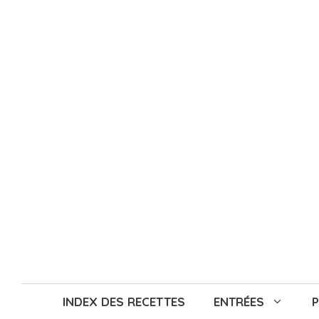
Aller
au
contenu
INDEX DES RECETTES
ENTRÉES
P