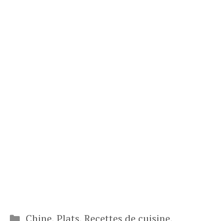
Catégories
Chine
,
Plats
,
Recettes de cuisine
,