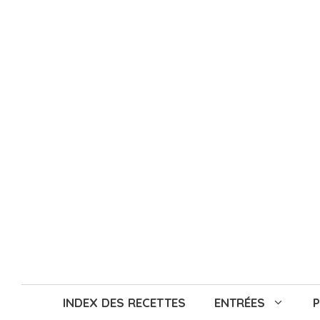
Aller
au
contenu
INDEX DES RECETTES
ENTRÉES
P