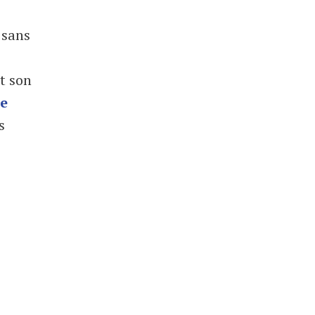
 sans
t son
de
s