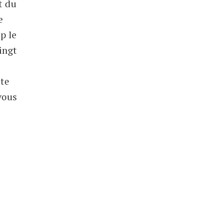
t du
e
p le
ingt
ite
vous