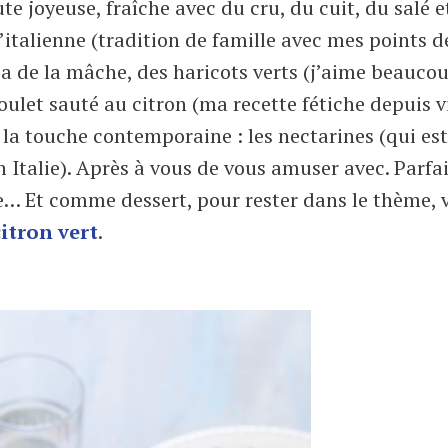
ute joyeuse, fraîche avec du cru, du cuit, du salé e
à l’italienne (tradition de famille avec mes points d
i a de la mâche, des haricots verts (j’aime beaucou
poulet sauté au citron (ma recette fétiche depuis v
 la touche contemporaine : les nectarines (qui est
talie). Après à vous de vous amuser avec. Parfa
e… Et comme dessert, pour rester dans le thème, 
itron vert
.