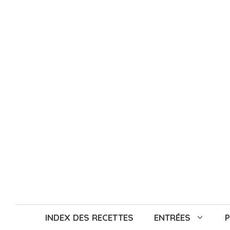
Aller
au
contenu
INDEX DES RECETTES
ENTRÉES
P