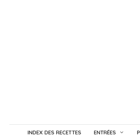
Aller
au
contenu
INDEX DES RECETTES
ENTRÉES
P