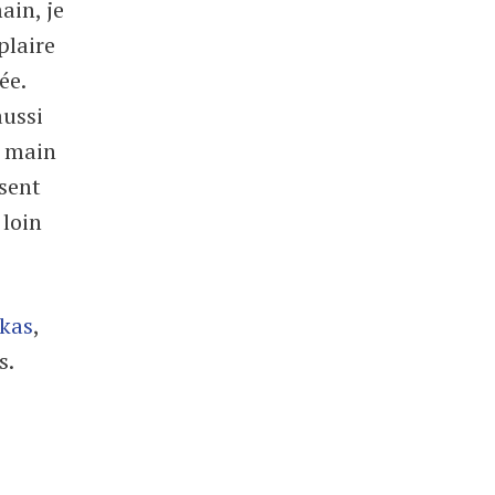
ain, je
plaire
ée.
aussi
a main
 sent
 loin
kas
,
s.