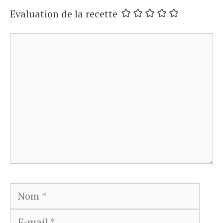
Evaluation de la recette
Commentaire
Nom
E-
mail
Site