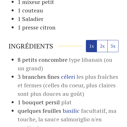
1 mixeur
petit
1 couteau
1 Saladier
1 presse citron
INGRÉDIENTS
1x
2x
3x
8
petits
concombre
type libanais (ou
un grand)
3
branches fines
céleri
les plus fraîches
et fermes (celles du coeur, plus claires
sont plus douces au goût)
1
bouquet
persil
plat
quelques
feuilles
basilic
facultatif, ma
touche, la sauce salmoriglio n'en