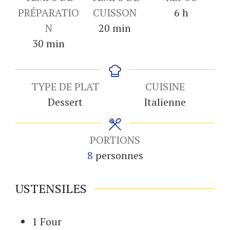
heures
PRÉPARATIO
CUISSON
6
h
minutes
N
20
min
minutes
30
min
TYPE DE PLAT
CUISINE
Dessert
Italienne
PORTIONS
8
personnes
USTENSILES
1 Four