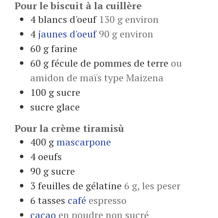
Pour le biscuit à la cuillère
4
blancs d'oeuf
130 g environ
4
jaunes d'oeuf
90 g environ
60
g
farine
60
g
fécule de pommes de terre
ou
amidon de maïs type Maizena
100
g
sucre
sucre glace
Pour la crème tiramisù
400
g
mascarpone
4
oeufs
90
g
sucre
3
feuilles de gélatine
6 g, les peser
6
tasses
café
espresso
cacao
en poudre non sucré