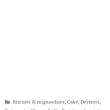
Catégories
Biscuits & mignardises
,
Cake
,
Desserts
,