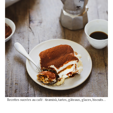
Recettes sucrées au café : tiramisù, tartes, gâteaux, glaces, biscuits…