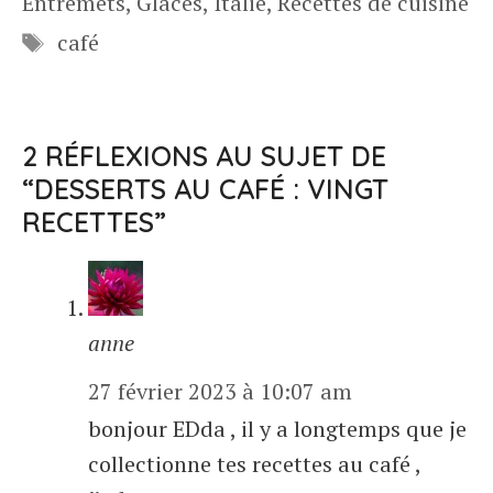
Entremets
,
Glaces
,
Italie
,
Recettes de cuisine
Étiquettes
café
2 RÉFLEXIONS AU SUJET DE
“DESSERTS AU CAFÉ : VINGT
RECETTES”
anne
27 février 2023 à 10:07 am
bonjour EDda , il y a longtemps que je
collectionne tes recettes au café ,