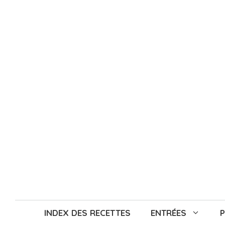
Aller
au
contenu
INDEX DES RECETTES
ENTRÉES
P