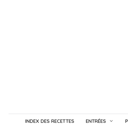
Aller
au
contenu
INDEX DES RECETTES
ENTRÉES
P