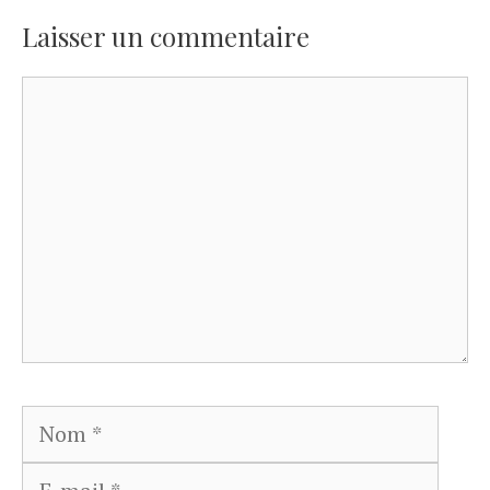
Laisser un commentaire
Commentaire
Nom
E-
mail
Site