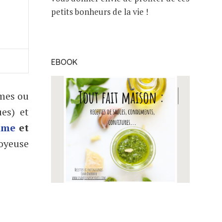
petits bonheurs de la vie !
EBOOK
umes ou
ues) et
mme
et
soyeuse