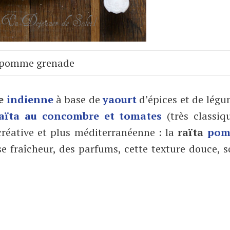
 pomme grenade
e
indienne
à base de
yaourt
d’épices et de lég
aïta au concombre et tomates
(très classiq
 créative et plus méditerranéenne : la
raïta
po
 fraîcheur, des parfums, cette texture douce, 