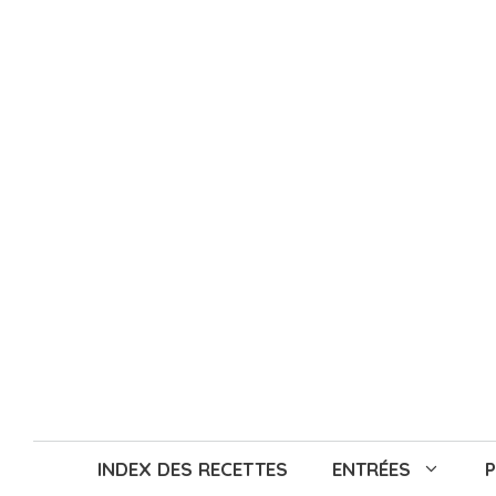
Aller
au
contenu
INDEX DES RECETTES
ENTRÉES
P