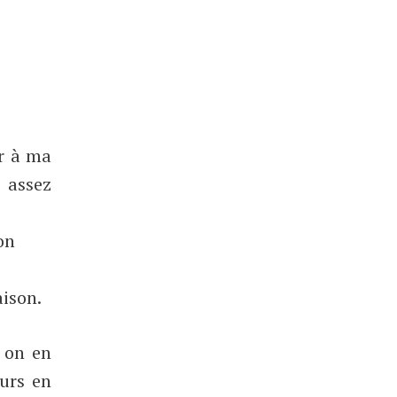
ir à ma
e assez
on
aison.
… on en
urs en