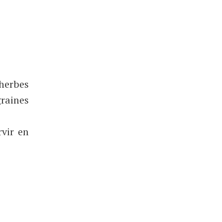
 herbes
graines
rvir en