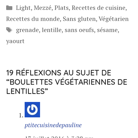
Catégories
Light
,
Mezzé
,
Plats
,
Recettes de cuisine
,
Recettes du monde
,
Sans gluten
,
Végétarien
Étiquettes
grenade
,
lentille
,
sans oeufs
,
sésame
,
yaourt
19 RÉFLEXIONS AU SUJET DE
“BOULETTES VÉGÉTARIENNES DE
LENTILLES”
ptitecuisinedepauline