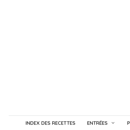
Aller
au
contenu
INDEX DES RECETTES
ENTRÉES
P