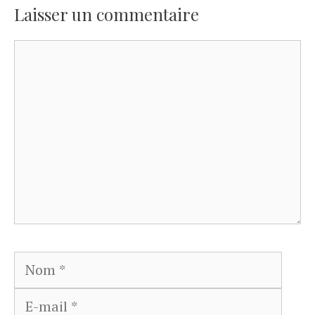
Laisser un commentaire
Commentaire
Nom
E-
mail
Site