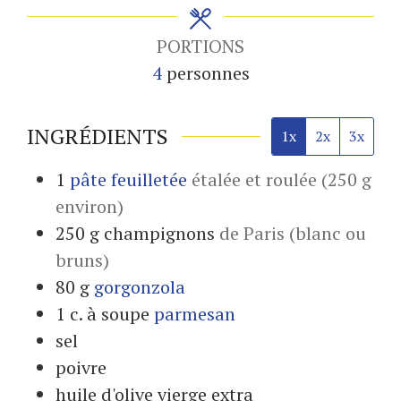
PORTIONS
4
personnes
INGRÉDIENTS
1x
2x
3x
1
pâte feuilletée
étalée et roulée (250 g
environ)
250
g
champignons
de Paris (blanc ou
bruns)
80
g
gorgonzola
1
c. à soupe
parmesan
sel
poivre
huile d'olive vierge extra