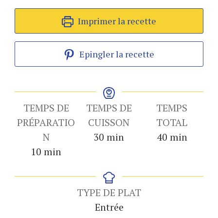
Imprimer la recette
Epingler la recette
TEMPS DE
TEMPS DE
TEMPS
PRÉPARATIO
CUISSON
TOTAL
minutes
minutes
N
30
min
40
min
minutes
10
min
TYPE DE PLAT
Entrée