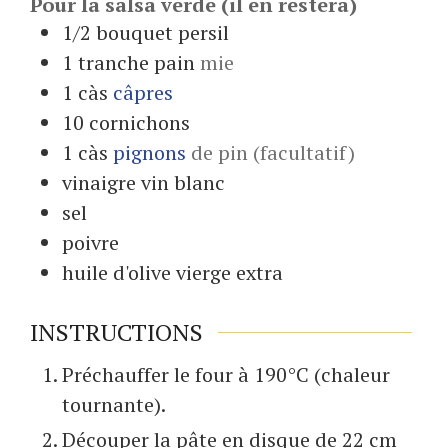
Pour la salsa verde (il en restera)
1/2
bouquet
persil
1
tranche
pain
mie
1
càs
câpres
10
cornichons
1
càs
pignons
de pin (facultatif)
vinaigre vin blanc
sel
poivre
huile d'olive vierge extra
INSTRUCTIONS
Préchauffer le four à 190°C (chaleur
tournante).
Découper la pâte en disque de 22 cm