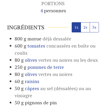
PORTIONS
4
personnes
INGRÉDIENTS
1x
2x
3x
800
g
morue
déjà dessalée
600
g
tomates
concassées en boîte ou
coulis
80
g
olives
vertes ou noires ou les deux
250
g
pommes de terre
80
g
olives
vertes ou noires
60
g
raisins
50
g
câpres
au sel (déssalées) ou au
viniagre
50
g
pignons de pin