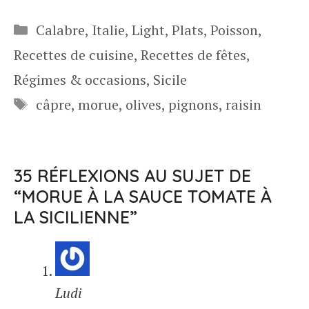
Catégories
Calabre
,
Italie
,
Light
,
Plats
,
Poisson
,
Recettes de cuisine
,
Recettes de fêtes
,
Régimes & occasions
,
Sicile
Étiquettes
câpre
,
morue
,
olives
,
pignons
,
raisin
35 RÉFLEXIONS AU SUJET DE
“MORUE À LA SAUCE TOMATE À
LA SICILIENNE”
Ludi