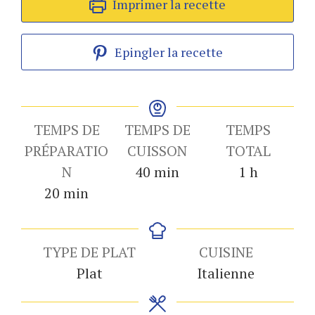
Imprimer la recette
Epingler la recette
TEMPS DE
TEMPS DE
TEMPS
PRÉPARATIO
CUISSON
TOTAL
minutes
heure
N
40
min
1
h
minutes
20
min
TYPE DE PLAT
CUISINE
Plat
Italienne