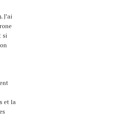
 J’ai
trone
 si
ion
lent
s et la
es