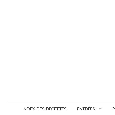
Aller
au
contenu
INDEX DES RECETTES
ENTRÉES
P