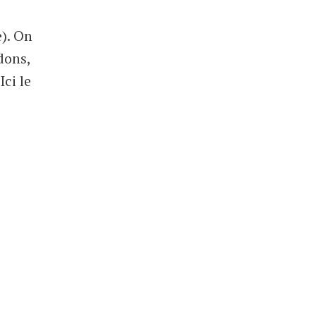
e). On
dons,
ci le