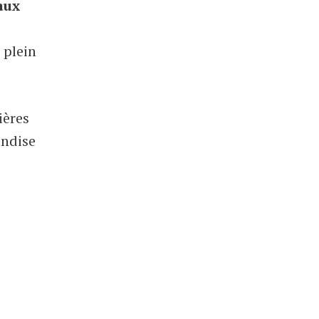
aux
 plein
ières
andise