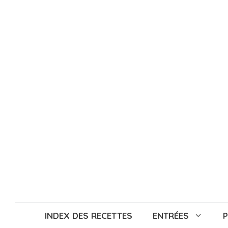
Aller
au
contenu
INDEX DES RECETTES
ENTRÉES
P