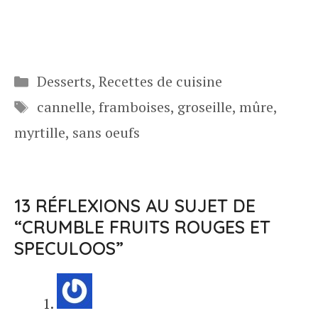
Catégories
Desserts
,
Recettes de cuisine
Étiquettes
cannelle
,
framboises
,
groseille
,
mûre
,
myrtille
,
sans oeufs
13 RÉFLEXIONS AU SUJET DE
“CRUMBLE FRUITS ROUGES ET
SPECULOOS”