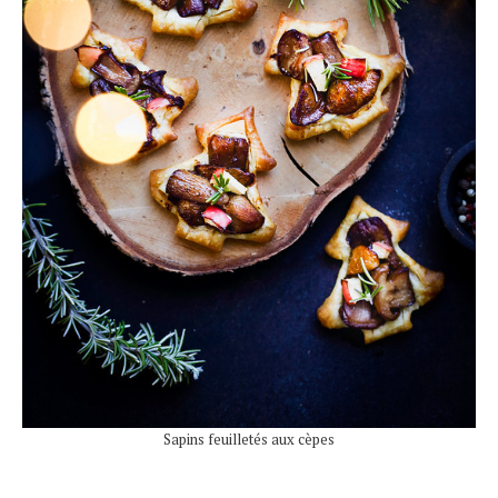
Sapins feuilletés aux cèpes