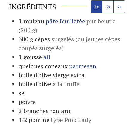
INGRÉDIENTS
1x
2x
3x
1
rouleau
pâte feuilletée
pur beurre
(200 g)
300
g
cèpes
surgelés (ou jeunes cèpes
coupés surgelés)
1
gousse
ail
quelques
copeaux
parmesan
huile d'olive vierge extra
huile d'olive
à la truffe
sel
poivre
2
branches
romarin
1/2
pomme
type Pink Lady