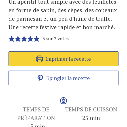
Un apéritif tout simple avec des feuilletés
en forme de sapin, des cèpes, des copeaux
de parmesan et un peu d'huile de truffe.
Une recette festive rapide et bon marché.
5
sur
2
votes
Imprimer la recette
Epingler la recette
TEMPS DE
TEMPS DE CUISSON
minutes
PRÉPARATION
25
min
minutes
15
min