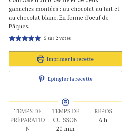
ganaches montées : au chocolat au lait et
au chocolat blanc. En forme d'oeuf de
Pâques.
5
sur
2
votes
Imprimer la recette
Epingler la recette
TEMPS DE
TEMPS DE
REPOS
heures
PRÉPARATIO
CUISSON
6
h
minutes
N
20
min