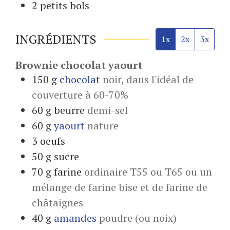
2 petits bols
INGRÉDIENTS
1x
2x
3x
Brownie chocolat yaourt
150
g
chocolat
noir, dans l'idéal de
couverture à 60-70%
60
g
beurre
demi-sel
60
g
yaourt
nature
3
oeufs
50
g
sucre
70
g
farine
ordinaire T55 ou T65 ou un
mélange de farine bise et de farine de
châtaignes
40
g
amandes
poudre (ou noix)