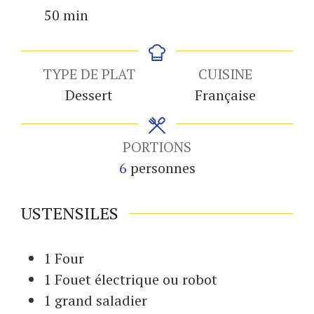
minutes
50
min
TYPE DE PLAT
CUISINE
Dessert
Française
PORTIONS
6
personnes
USTENSILES
1 Four
1 Fouet
électrique ou robot
1 grand saladier