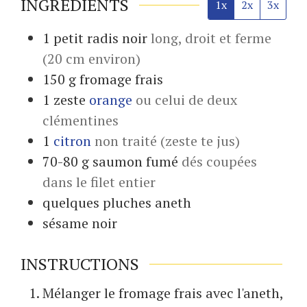
INGRÉDIENTS
1x
2x
3x
1
petit
radis noir
long, droit et ferme
(20 cm environ)
150
g
fromage frais
1
zeste
orange
ou celui de deux
clémentines
1
citron
non traité (zeste te jus)
70-80
g
saumon fumé
dés coupées
dans le filet entier
quelques
pluches
aneth
sésame noir
INSTRUCTIONS
Mélanger le fromage frais avec l'aneth,