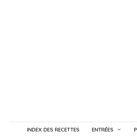
Aller
au
contenu
INDEX DES RECETTES
ENTRÉES
P