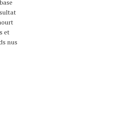
a base
ésultat
aourt
s et
eds nus