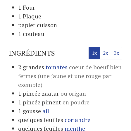
1 Four
1 Plaque
papier cuisson
1 couteau
INGRÉDIENTS
1x
2x
3x
2
grandes
tomates
coeur de boeuf bien
fermes (une jaune et une rouge par
exemple)
1
pincée
zaatar
ou origan
1
pincée
piment
en poudre
1
gousse
ail
quelques
feuilles
coriandre
quelques
feuilles
menthe