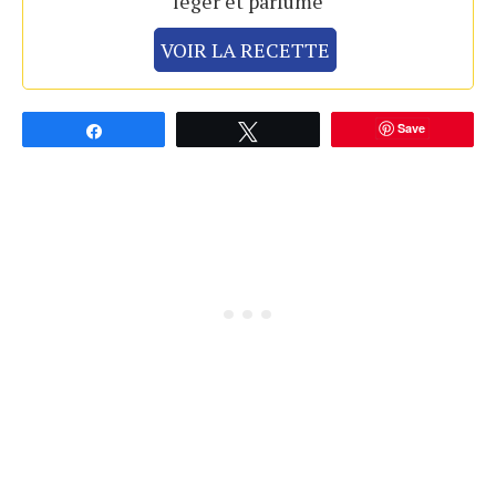
léger et parfumé
VOIR LA RECETTE
Save
Partagez
Tweetez