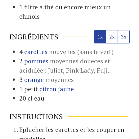
1 filtre
à thé ou encore mieux un
chinois
INGRÉDIENTS
1x
2x
3x
4
carottes
nouvelles (sans le vert)
2
pommes
moyennes doueces et
acidulée : Juliet, Pink Lady, Fuji..
3
orange
moyennes
1
petit
citron jaune
20
cl
eau
INSTRUCTIONS
Eplucher les carottes et les couper en
rondelles.