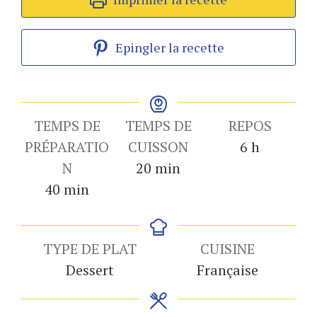
Epingler la recette
TEMPS DE
TEMPS DE
REPOS
heures
PRÉPARATIO
CUISSON
6
h
minutes
N
20
min
minutes
40
min
TYPE DE PLAT
CUISINE
Dessert
Française