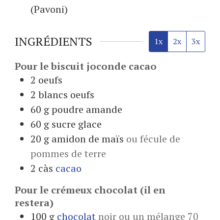
(Pavoni)
INGRÉDIENTS
1x
2x
3x
Pour le biscuit joconde cacao
2
oeufs
2
blancs oeufs
60
g
poudre amande
60
g
sucre glace
20
g
amidon de maïs
ou fécule de
pommes de terre
2
càs
cacao
Pour le crémeux chocolat (il en
restera)
100
g
chocolat
noir ou un mélange 70