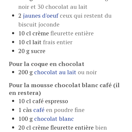
noir et 30 chocolat au lait
2
jaunes d'oeuf
ceux qui restent du
biscuit joconde
10
cl
crème
fleurette entière
10
cl
lait
frais entier
20
g
sucre
Pour la coque en chocolat
200
g
chocolat au lait
ou noir
Pour la mousse chocolat blanc café (il
en restera)
10
cl
café espresso
1
càs
café
en poudre fine
100
g
chocolat blanc
20
cl
crème fleurette entière
bien