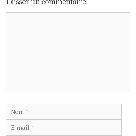
Laisser un commentaire
Commentaire
Nom
E-
mail
Site
web