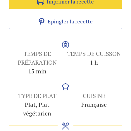
Imprimer la recette
Epingler la recette
TEMPS DE
TEMPS DE CUISSON
heure
PRÉPARATION
1
h
minutes
15
min
TYPE DE PLAT
CUISINE
Plat, Plat
Française
végétarien