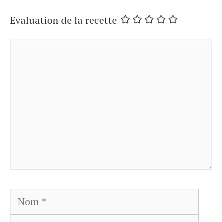
Evaluation de la recette
Commentaire
Nom
E-
mail
Site