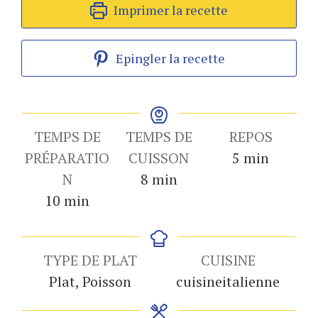
Imprimer la recette
Epingler la recette
TEMPS DE
TEMPS DE
REPOS
minutes
PRÉPARATIO
CUISSON
5
min
minutes
N
8
min
minutes
10
min
TYPE DE PLAT
CUISINE
Plat, Poisson
cuisineitalienne