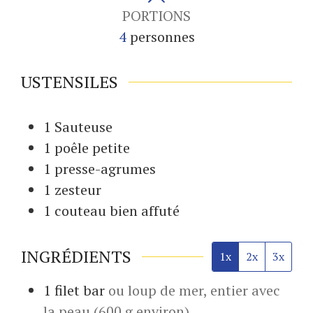
PORTIONS
4
personnes
USTENSILES
1 Sauteuse
1 poêle
petite
1 presse-agrumes
1 zesteur
1 couteau
bien affuté
INGRÉDIENTS
1x
2x
3x
1
filet
bar
ou loup de mer, entier avec
la peau (600 g environ)