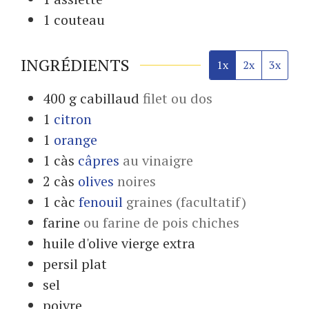
1 couteau
INGRÉDIENTS
1x
2x
3x
400
g
cabillaud
filet ou dos
1
citron
1
orange
1
càs
câpres
au vinaigre
2
càs
olives
noires
1
càc
fenouil
graines (facultatif)
farine
ou farine de pois chiches
huile d'olive vierge extra
persil plat
sel
poivre