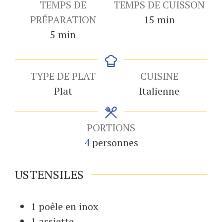
TEMPS DE
TEMPS DE CUISSON
minutes
PRÉPARATION
15
min
minutes
5
min
TYPE DE PLAT
CUISINE
Plat
Italienne
PORTIONS
4
personnes
USTENSILES
1 poêle
en inox
1 assiette