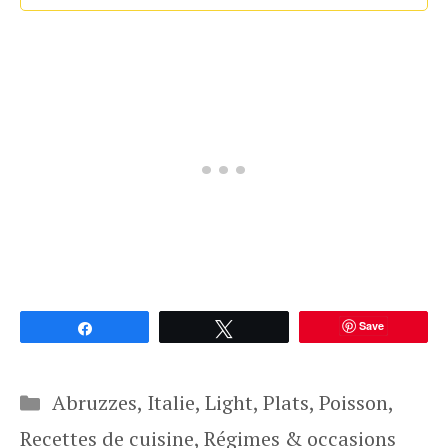
Save
Partagez
Tweetez
Catégories
Abruzzes
,
Italie
,
Light
,
Plats
,
Poisson
,
Recettes de cuisine
,
Régimes & occasions