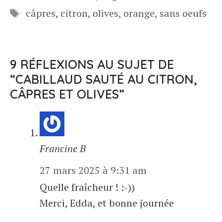
Étiquettes
câpres
,
citron
,
olives
,
orange
,
sans oeufs
9 RÉFLEXIONS AU SUJET DE
“CABILLAUD SAUTÉ AU CITRON,
CÂPRES ET OLIVES”
Francine B
27 mars 2025 à 9:31 am
Quelle fraîcheur ! :-))
Merci, Edda, et bonne journée