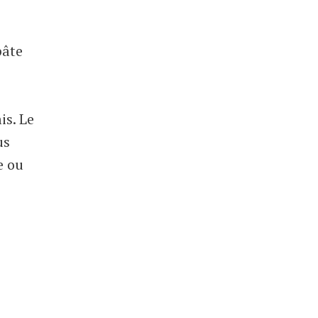
pâte
is. Le
us
e ou