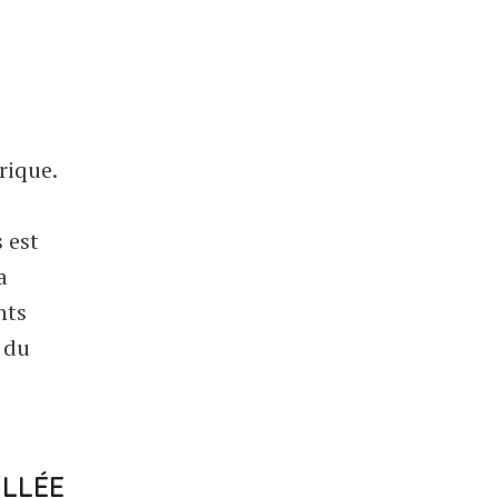
orique.
s est
a
nts
 du
ILLÉE