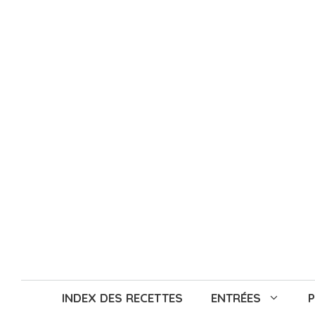
Aller
au
contenu
INDEX DES RECETTES
ENTRÉES
P