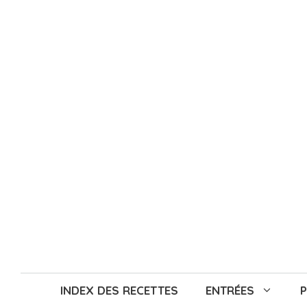
Aller
au
contenu
INDEX DES RECETTES
ENTRÉES
P