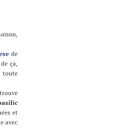
aison,
ese
de
 de ça,
n toute
trouve
basilic
hées et
le avec