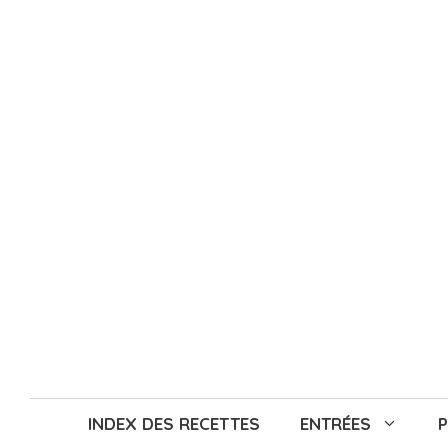
Aller
au
contenu
INDEX DES RECETTES
ENTRÉES
P