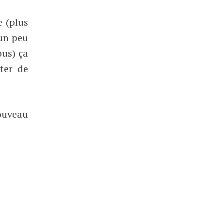
 (plus
 un peu
us) ça
ter de
ouveau