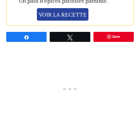
Un pain d’épices pâtissier parfumé.
VOIR LA RECETTE
Save
Partagez
Tweetez