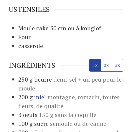
USTENSILES
Moule cake 30 cm ou à kouglof
Four
casserole
INGRÉDIENTS
1x
2x
3x
250
g
beurre
demi-sel + un peu pour le
moule
200
g
miel
montagne, romarin, toutes
fleurs, de qualité
3
oeufs
150 g sans la coquille
100
g
sucre
semoule ou de canne