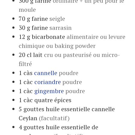
300
g
farine
ordinaire + un peu pour le
moule
70
g
farine
seigle
30
g
farine
sarrasin
12
g
bicarbonate
alimentaire ou levure
chimique ou baking powder
20
cl
lait
cru ou pasteurisé ou micro-
filtré
1
càs
cannelle
poudre
1
càc
coriandre
poudre
1
càc
gingembre
poudre
1
càc
quatre épices
5
gouttes
huile essentielle cannelle
Ceylan
(facultatif)
4
gouttes
huile essentielle de