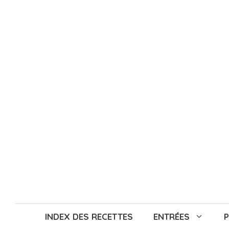
Aller
au
contenu
INDEX DES RECETTES
ENTRÉES
P