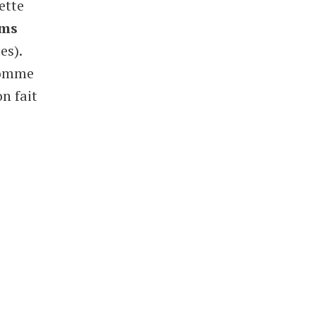
ette
ums
es).
comme
n fait