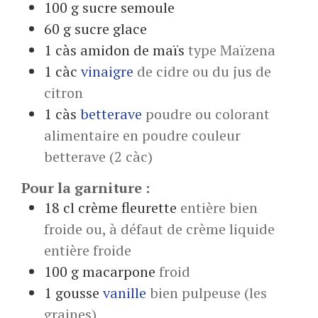
100
g
sucre semoule
60
g
sucre glace
1
càs
amidon de maïs
type Maïzena
1
càc
vinaigre
de cidre ou du jus de
citron
1
càs
betterave
poudre ou colorant
alimentaire en poudre couleur
betterave (2 càc)
Pour la garniture :
18
cl
crème fleurette
entière bien
froide ou, à défaut de crème liquide
entière froide
100
g
macarpone
froid
1
gousse
vanille
bien pulpeuse (les
graines)