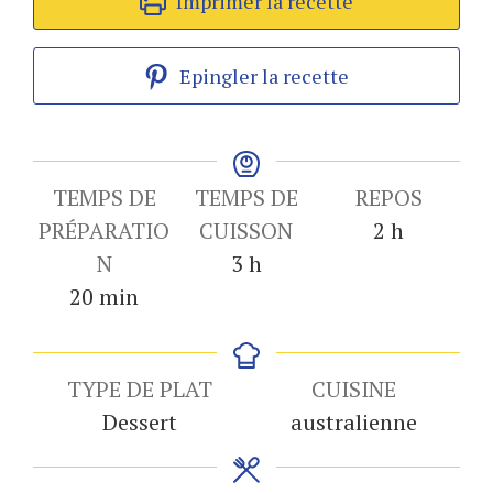
Imprimer la recette
Epingler la recette
TEMPS DE
TEMPS DE
REPOS
heures
PRÉPARATIO
CUISSON
2
h
heures
N
3
h
minutes
20
min
TYPE DE PLAT
CUISINE
Dessert
australienne