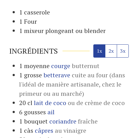
1 casserole
1 Four
1 mixeur
plongeant ou blender
INGRÉDIENTS
1x
2x
3x
1
moyenne
courge
butternut
1
grosse
betterave
cuite au four (dans
l'idéal de manière artisanale, chez le
primeur ou au marché)
20
cl
lait de coco
ou de crème de coco
6
gousses
ail
1
bouquet
coriandre
fraîche
1
càs
câpres
au vinaigre