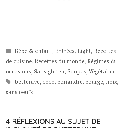
Catégories
Bébé & enfant
,
Entrées
,
Light
,
Recettes
de cuisine
,
Recettes du monde
,
Régimes &
occasions
,
Sans gluten
,
Soupes
,
Végétalien
Étiquettes
betterave
,
coco
,
coriandre
,
courge
,
noix
,
sans oeufs
4 RÉFLEXIONS AU SUJET DE