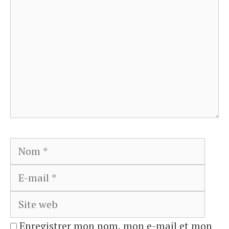
Nom
E-
mail
Site
web
Enregistrer mon nom, mon e-mail et mon