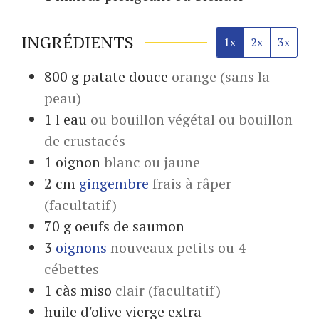
INGRÉDIENTS
1x
2x
3x
800
g
patate douce
orange (sans la
peau)
1
l
eau
ou bouillon végétal ou bouillon
de crustacés
1
oignon
blanc ou jaune
2
cm
gingembre
frais à râper
(facultatif)
70
g
oeufs de saumon
3
oignons
nouveaux petits ou 4
cébettes
1
càs
miso
clair (facultatif)
huile d'olive vierge extra